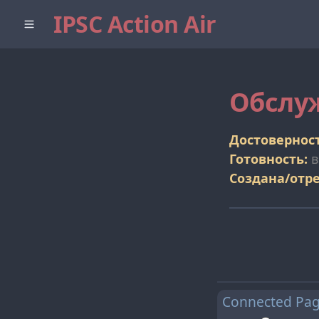
IPSC Action Air
Обслу
Достоверност
Готовность:
в
Создана/отр
Connected Pa